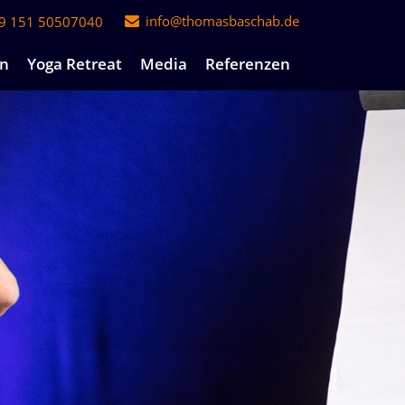
info@thomasbaschab.de
49 151 50507040
en
Yoga Retreat
Media
Referenzen