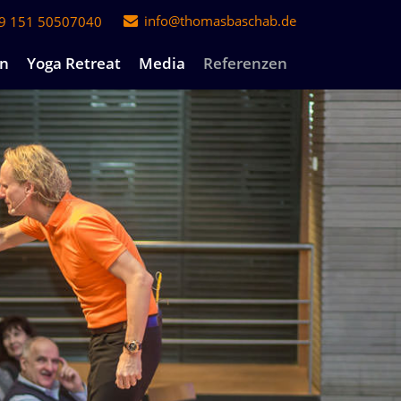
info@thomasbaschab.de
49 151 50507040
en
Yoga Retreat
Media
Referenzen