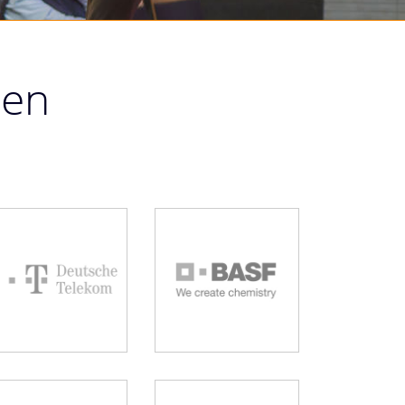
men
Telekom
BASF