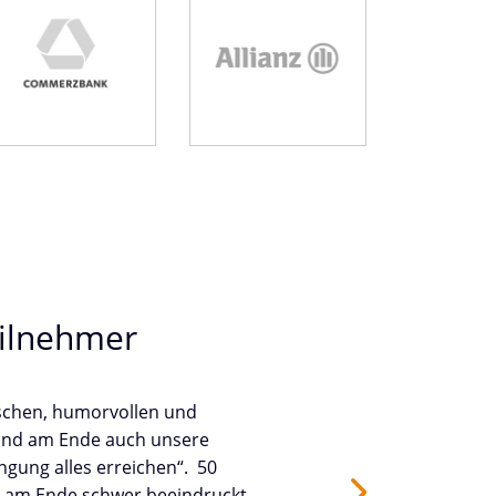
Commerzbank
Allianz
ilnehmer
ischen, humorvollen und
 und am Ende auch unsere
gung alles erreichen“. 50
d am Ende schwer beeindruckt