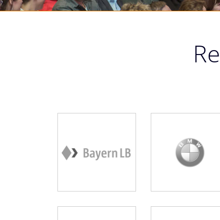
Re
Bayern LB
BMW
Referenzschreibe