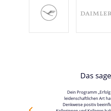
Lufthansa
Daimler AG
Das sag
Dein Programm „Erfolg 
n
leidenschaftlichen Art 
ht
Denkweise positiv beeinf
Kolleginnen und Kollegen ha