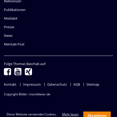
Referenzen
Publikationen
Mediakit
Presse
News
Mentale Post
Folge Thomas Baschab auf:
Navigation
Kontakt
Impressum
Datenschutz
AGB
Sitemap
überspringen
Copyright Bilder: marekbeier.de
Diese Website verwendet Cookies.
Mehr lesen
Akzeptieren