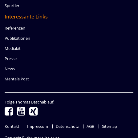
Sportler
Interessante Links
Referenzen
Publikationen
Mediakit
Presse
News
Mentale Post
Folge Thomas Baschab auf:
Navigation
Kontakt
Impressum
Datenschutz
AGB
Sitemap
überspringen
Copyright Bilder: marekbeier.de